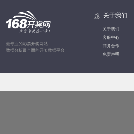
关于我们
关于我们
客服中心
最专业的彩票开奖网站
商务合作
数据分析最全面的开奖数据平台
免责声明