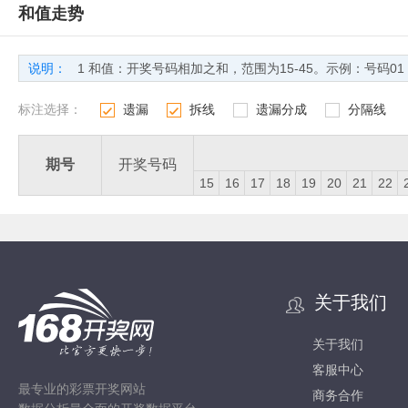
和值走势
说明：
1 和值：开奖号码相加之和，范围为15-45。示例：号码01 02 
2 和尾：开奖号码和值的个位数，范围为0-9。示例：号码01 02 
标注选择：
遗漏
拆线
遗漏分成
分隔线
3 遗漏：自上期开出到本期间隔的期数。
1
2
3
4
4 分隔线：每五期使用分隔线，使横向导航更加清晰
期号
开奖号码
5 遗漏分层：将当前遗漏按照"1-5，6-11，12-无穷大"分
15
16
17
18
19
20
21
22
6 出现总次数：统计周期内，某个号码的累计出现次数
7 平均遗漏值：统计期数内遗漏的平均值（计算公式：平均遗漏＝
8 最大遗漏值：是指统计周期内所有遗漏值的最大值
9 最大连出值：是指统计周期内所有连出值的最大值
关于我们
关于我们
客服中心
最专业的彩票开奖网站
商务合作