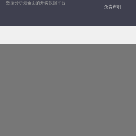
数据分析最全面的开奖数据平台
免责声明