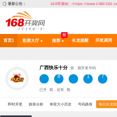
最新公告：
168导航站：https://www.1682233.com
首页1
长龙提醒
开奖调用
彩票大厅
推荐
广西快乐十分
第
期开奖号码
3
2
3
4
3
已开
期，还有
期
即时开奖
路珠分析
单双大小历史
号码路珠
每日长龙统