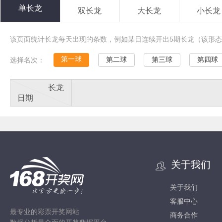
单长龙
双长龙
大长龙
小长龙
该页面统计长龙每天出现的条数，例如某日连续开出5期长龙（该形态
第一球
第二球
第三球
第四球
选择名次：
长龙
日期
关于我们
关于我们
客服中心
最专业的彩票开奖网站
商务合作