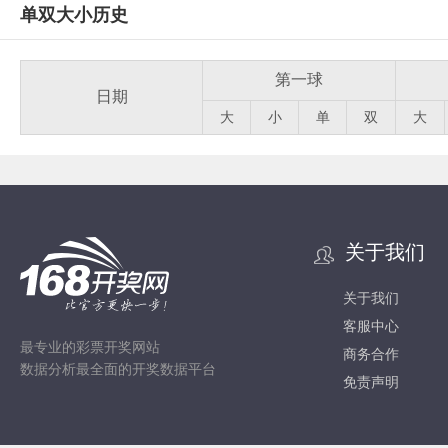
单双大小历史
第一球
日期
大
小
单
双
大
关于我们
关于我们
客服中心
最专业的彩票开奖网站
商务合作
数据分析最全面的开奖数据平台
免责声明