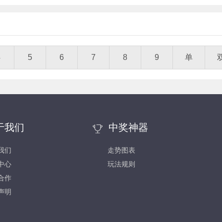
4
5
6
7
8
9
单
于我们
中奖神器
我们
走势图表
中心
玩法规则
合作
声明