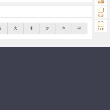
双
大
小
龙
虎
平