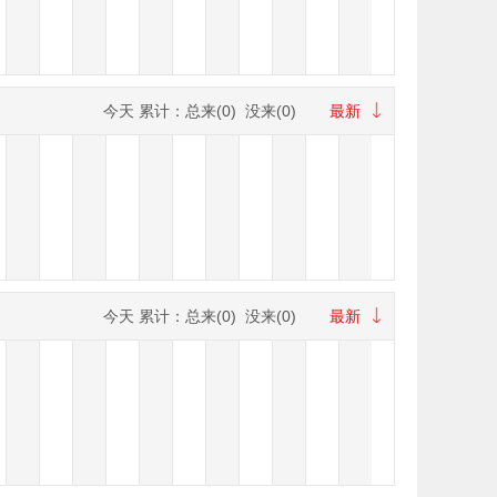
今天
累计：总来(
0
) 没来(
0
)
最新
今天
累计：总来(
0
) 没来(
0
)
最新