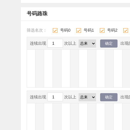
号码路珠
筛选名次：
号码0
号码1
号码2
0
1
2
3
连续出现
次以上
出现
连续出现
次以上
出现