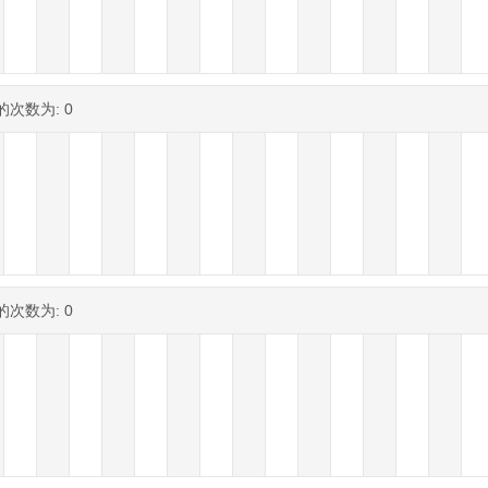
的次数为:
0
的次数为:
0