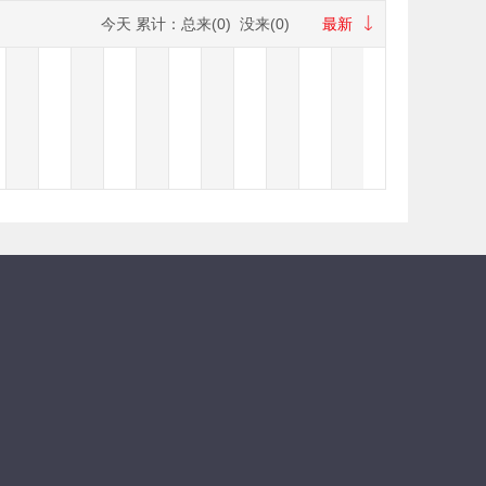
今天
累计：总来(
0
) 没来(
0
)
最新