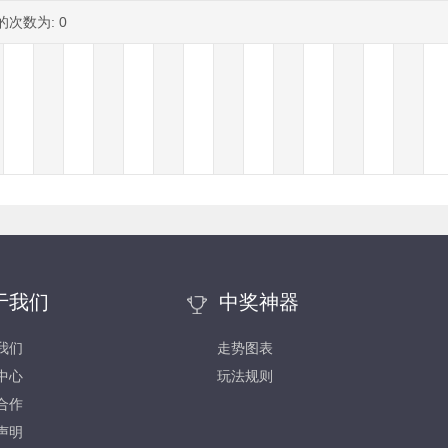
的次数为:
0
于我们
中奖神器
我们
走势图表
中心
玩法规则
合作
声明