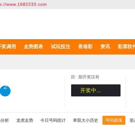
w.1682233.com
开奖调用
走势图表
试玩投注
香港彩
资讯
彩票软
距
期开奖仅有
1
开奖中...
热分析
龙虎走势
今日号码统计
单双大小历史
号码路珠
形