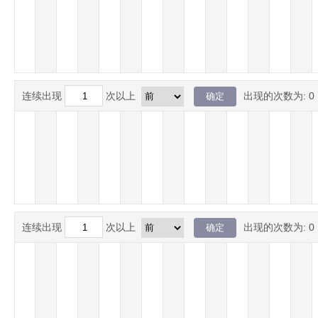
连续出现
次以上
出现的次数为:
0
连续出现
次以上
出现的次数为:
0