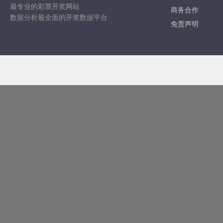
最专业的彩票开奖网站
商务合作
数据分析最全面的开奖数据平台
免责声明