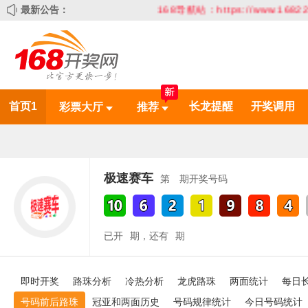
最新公告：
168导航站：https://www.1682233.
首页1
长龙提醒
开奖调用
彩票大厅
推荐
极速赛车
第
期开奖号码
已开
期，还有
期
即时开奖
路珠分析
冷热分析
龙虎路珠
两面统计
每日
号码前后路珠
冠亚和两面历史
号码规律统计
今日号码统计