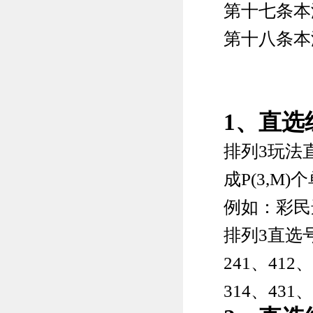
第十七条本
第十八条本
1
、直选
排列3玩法
成P(3,M
例如：彩民
排列3直选号码
241、412、
314、43