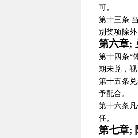
可。
第十三条 
别奖项除外
第六章
;
第十四条“
期未兑，视
第十五条兑
予配合。
第十六条凡
任。
第七章
;