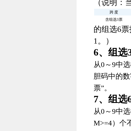
（说明：
跨 度
含组选
3
票
的组选
6
票
1
。）
6
、组选
从0～9中
胆码中的数
票”。
7
、组选
从0～9中
M>=4）