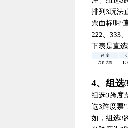
注、组选3
排列3玩法
票面标明“
222、333
下表是直选
跨 度
0
含直选票
10
4
、组选
组选3跨度
选3跨度票
如，组选3