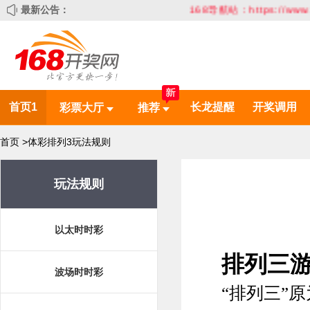
最新公告：
168导航站：https://www.1682233
首页1
长龙提醒
开奖调用
彩票大厅
推荐
首页 >体彩排列3玩法规则
玩法规则
以太时时彩
排列三
波场时时彩
“排列三”原