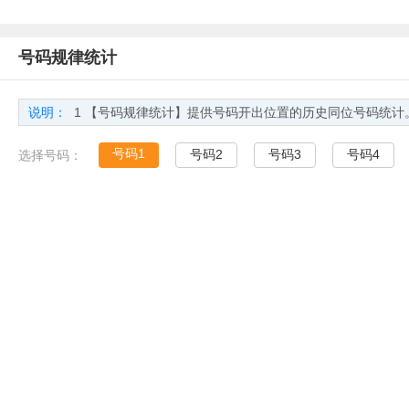
号码规律统计
说明：
1 【号码规律统计】提供号码开出位置的历史同位号码统计
2 柱形图表为历史同位开出号码的次数分布，用于查看已开出
号码1
号码2
号码3
号码4
选择号码：