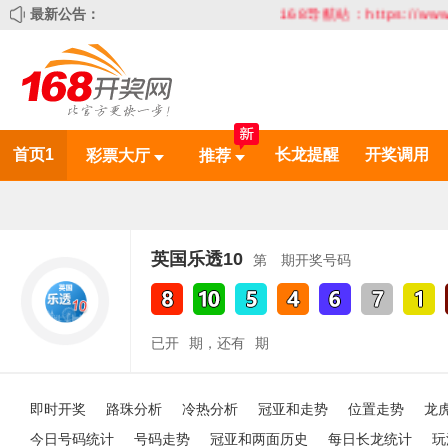
最新公告：
168导航站：https://www.16
首页1
长龙提醒
开奖调用
彩票大厅
推荐
英国乐透10
第
期开奖号码
已开
期，还有
期
即时开奖
路珠分析
冷热分析
冠亚和走势
位置走势
龙
今日号码统计
号码走势
冠亚和两面历史
每日长龙统计
玩