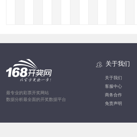
关于我们
关于我们
客服中心
最专业的彩票开奖网站
商务合作
数据分析最全面的开奖数据平台
免责声明