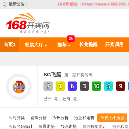
最新公告：
168导航站：https://www.1682233.com
首页1
长龙提醒
开奖调用
彩票大厅
推荐
SG飞艇
第
期开奖号码
已开
期，还有
期
即时开奖
路珠分析
冷热分析
冠亚和走势
单双大小历史
今日号码统计
位置走势
号码走势
两面数据统计
冠亚和两