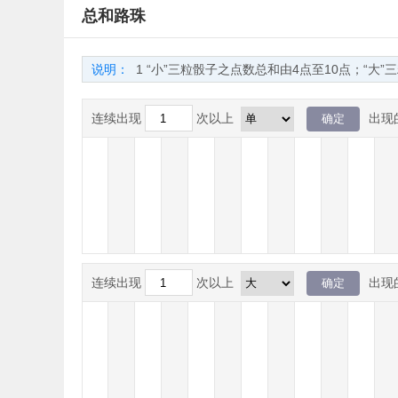
总和路珠
说明：
1 “小”三粒骰子之点数总和由4点至10点；“
2 “单”三粒骰子之点数总和为单数；“双”三粒骰子
连续出现
次以上
出现
连续出现
次以上
出现