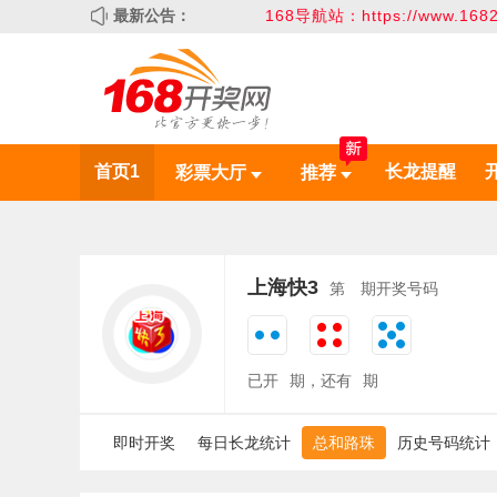
最新公告：
168导航站：https://www.168223
首页1
长龙提醒
彩票大厅
推荐
上海快3
第
期开奖号码
已开
期，还有
期
即时开奖
每日长龙统计
总和路珠
历史号码统计