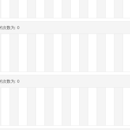
的次数为:
0
的次数为:
0