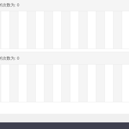
的次数为:
0
的次数为:
0