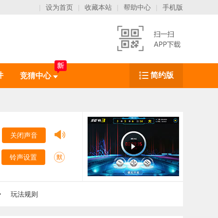
|
设为首页
|
收藏本站
|
帮助中心
|
手机版
件
简约版
竞猜中心
关闭声音
铃声设置
扫一扫，下载移动客户端
（IOS、Android均可扫码下载）
势
玩法规则