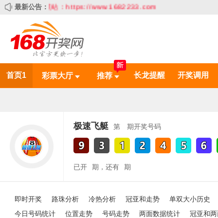
168导航站：https://www.1682233.com
最新公告：
首页1
长龙提醒
开奖调用
彩票大厅
推荐
极速飞艇
第
期开奖号码
已开
期，还有
期
即时开奖
路珠分析
冷热分析
冠亚和走势
单双大小历史
今日号码统计
位置走势
号码走势
两面数据统计
冠亚和两